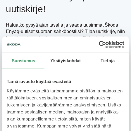
uutiskirje!
Haluatko pysyä ajan tasalla ja saada uusimmat Škoda
Enyaq-uutiset suoraan sähköpostiisi? Tilaa uutiskirje, niin
kuulet uusimmat uutiset aina ensimmäisten joukossa.
Tervetuloa Škodan maailmaan!
Suostumus
Yksityiskohdat
Tietoja
Tämä sivusto käyttää evästeitä
Käytämme evästeitä tarjoamamme sisällön ja mainosten
Etunimi
*
räätälöimiseen, sosiaalisen median ominaisuuksien
tukemiseen ja kävijämäärämme analysoimiseen. Lisäksi
jaamme sosiaalisen median, mainosalan ja analytiikka-
alan kumppaneillemme tietoja siitä, miten käytät
Sukunimi
*
sivustoamme. Kumppanimme voivat yhdistää näitä