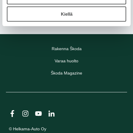
n
t
Kiellä
a
Rakenna Škoda
Varaa huolto
Škoda Magazine
© Helkama-Auto Oy